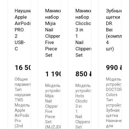
Моби-Тел Сервис (+7 978 605 87 57)
mobitelzakaz@bk.ru
Наушники
Маникюрный
Маникюрный
Зубные
+7 978 555 87 57
Apple
набор
набор
щетки
AirPods
Mijia
Clicclic
DR.
Обратный вызов
PRO
Nail
3 in
Bei
2
Clipper
1
(комплек
USB-
Five
Nail
4
C
Piece
Clippers
шт)
Set
Set
16 500 ₽
990 ₽
1 190 ₽
850 ₽
Общие
Модель
параметры
устройства
Модель
Модель
Тип
DOCTOR·B
устройства
устройства
наушники
Colors
Mijia
Hoto
TWS
Тип
Nail
Clicclic
Модель
устройства
Clipper
3 in
Apple
Зубная
Five
1
AirPods
щетка
Piece
Nail
Pro
Назначение
Set
Clippers
(2nd
для
(MJZJD002QW)
Set