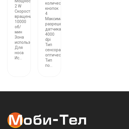
Мощность
количество
2 W
кнопок
Скорость
4
вращения
Максимальное
10000
разрешение
об/
датчика
мин
4000
Зона
dpi
использования
Тип
Для
сенсора
носа
оптический
Ис...
Тип
по...