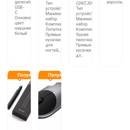
generation)
взрослых
Тип
(QWZJD001)
USB-
устройства
Тип
C
Маникюрный
устройства
Основной
набор
Маникюрный
цвет
Комплектация
набор
наушников
Лопатка,
Комплектация
белый
Прямые
Ушная
кусачки
палочка,
для
Прямые
ногтей,...
кусачки
дл...
Популярные
Популярные