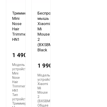
Триммер
Беспроводная
Mini
мышь
Nose
Xiaomi
Hair
Mi
Trimmer
Mouse
HN1
2
(BXSBMW02)
Black
1 490 ₽
1 990 ₽
Модель
устройства
Mini
Модель
Nose
устройства
Hair
Xiaomi
Trimmer
Mi
HN1
Mouse
Тип
2
устройства
(BXSBMW02)
Триммер
Общее