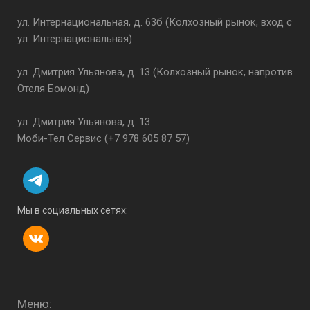
ул. Интернациональная, д. 63б (Колхозный рынок, вход с
ул. Интернациональная)
ул. Дмитрия Ульянова, д. 13 (Колхозный рынок, напротив
Отеля Бомонд)
ул. Дмитрия Ульянова, д. 13
Моби-Тел Сервис (+7 978 605 87 57)
Невероятные впечатления от
просмотра
Абсолютно плоский экран диагональю 6,67 дюймов с
Мы в социальных сетях:
ультратонкой рамкой и разрешением 1,5К
обеспечивает максимальный визуальный комфорт во
время создания и работы над контентом. Потрясающая
пиковая яркость 4000 нит сохраняет дисплей
читабельным даже при попадании прямых солнечных
лучей. Частота обновления кадра 144 Гц гарантирует
Меню: