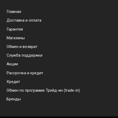
плавную и комфортную для глаз картинку при
просмотре любого контента. Пользователь может
Menu footer
Главная
настраивать сценарии подсветки дисплея, чтобы
защитить глаза от усталости и сэкономить заряд
Доставка и оплата
батареи.
Гарантия
Магазины
Обмен и возврат
Служба поддержки
Акции
Рассрочка и кредит
Кредит
Обмен по программе Трейд-ин (trade-in)
Бренды
Контролируйте свет и тьму
Снимки, отснятые на Xiaomi 14T Pro, имеют