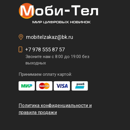
mobitelzakaz@bk.ru
+7 978 555 87 57
Звоните нам с 8:00 до 19:00 без
выходных
Изысканные тексту
Принимаем оплату картой:
Корпус гаджета имеет шлифов
чему телефон не выскальзывае
она изготовлена из алюминиев
профиль девайса дополнен узк
Политика конфиденциальности и
сбалансированный эффект и г
правила продажи