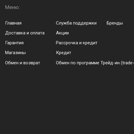
Меню:
Menu footer
Главная
Служба поддержки
Бренды
Доставка и оплата
Акции
Гарантия
Рассрочка и кредит
Магазины
Кредит
Обмен и возврат
Обмен по программе Трейд-ин (trade-
ры
анное покрытие, которое демонстрирует отличное сцепление 
т из рук во время активного использования. Металлическая 
ого сплава 6М13 для повышения устойчивости во время случа
ими рамками, толщина которых составляет всего 1,9 мм. Это 
арантирует захватывающие впечатления от просмотра.