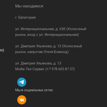
Мы находимся:
г. Евпатория:
ул. Интернациональная, д. 63б (Колхозный
рынок, вход с ул. Интернациональная)
ул. Дмитрия Ульянова, д. 13 (Колхозный
in)
рынок, напротив Отеля Бомонд)
ул. Дмитрия Ульянова, д. 13
с кожей ладоней, благодаря
Моби-Тел Сервис (+7 978 605 87 57)
рама на 116% прочнее, ведь
йных падений. Ультратонкий
создает визуально
Мы в социальных сетях: