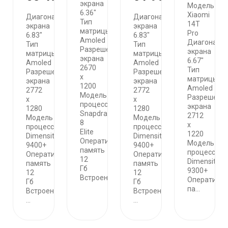
экрана
Модель
6.36"
Xiaomi
Диагональ
Диагональ
Тип
14T
экрана
экрана
матрицы
Pro
6.83"
6.83"
Amoled
Диагональ
Тип
Тип
Разрешение
экрана
матрицы
матрицы
экрана
6.67"
Amoled
Amoled
2670
Тип
Разрешение
Разрешение
x
матрицы
экрана
экрана
1200
Amoled
2772
2772
Модель
Разрешени
x
x
процессора
экрана
1280
1280
Snapdragon
2712
Модель
Модель
8
х
процессора
процессора
Elite
1220
Dimensity
Dimensity
Оперативная
Модель
9400+
9400+
память
процессора
Оперативная
Оперативная
12
Dimensity
память
память
Гб
9300+
12
12
Встроенн...
Оперативн
Гб
Гб
па...
Встроенная
Встроенная
...
...