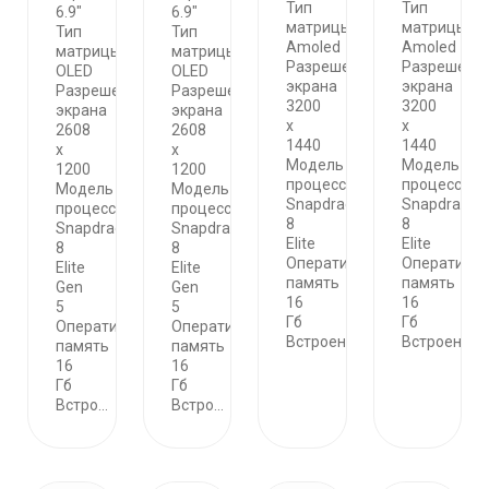
Тип
Тип
6.9"
6.9"
матрицы
матрицы
Тип
Тип
Amoled
Amoled
матрицы
матрицы
Разрешение
Разрешени
OLED
OLED
экрана
экрана
Разрешение
Разрешение
3200
3200
экрана
экрана
x
x
2608
2608
1440
1440
x
x
Модель
Модель
1200
1200
процессора
процессора
Модель
Модель
Snapdragon
Snapdragon
процессора
процессора
8
8
Snapdragon
Snapdragon
Elite
Elite
8
8
Оперативная
Оперативн
Elite
Elite
память
память
Gen
Gen
16
16
5
5
Гб
Гб
Оперативная
Оперативная
Встроенн...
Встроенн...
память
память
16
16
Гб
Гб
Встро...
Встро...