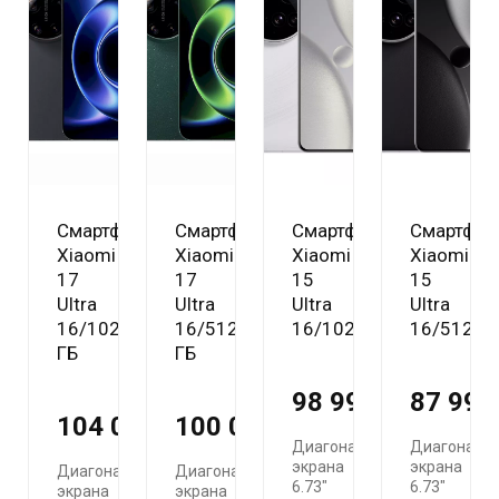
Моби-Тел Сервис (+7 978 605 87 57)
mobitelzakaz@bk.ru
+7 978 555 87 57
Обратный вызов
Смартфон
Смартфон
Смартфон
Смартфон
Xiaomi
Xiaomi
Xiaomi
Xiaomi
17
17
15
15
Ultra
Ultra
Ultra
Ultra
16/1024
16/512
16/1024
16/512Gb
ГБ
ГБ
98 990 ₽
87 990
104 000 ₽
100 000 ₽
Диагональ
Диагональ
экрана
экрана
Диагональ
Диагональ
6.73"
6.73"
экрана
экрана