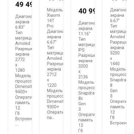
49 490 ₽
40 990 ₽
Модель
Диагональ
Xiaomi
экрана
Диагональ
14T
6.67"
экрана
Диагональ
Pro
Тип
6.83"
экрана
Диагональ
матрицы
Тип
11.16"
экрана
Amoled
матрицы
Тип
6.67"
Разрешени
Amoled
матрицы
Тип
экрана
Разрешение
IPS
матрицы
3200
экрана
Разрешение
Amoled
x
2772
экрана
Разрешение
1440
x
3200
экрана
Модель
1280
x
2712
процессора
Модель
2136
х
Snapdragon
процессора
Модель
1220
8
Dimensity
процессора
Модель
Gen
9400+
Snapdragon
процессора
3
Оперативная
8s
Dimensity
Оперативн
память
Gen
9300+
память
12
3
Оперативная
12
Гб
Оперативная
па...
Гб
Встроенная
память
Встроенн...
...
12
Гб