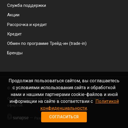
Служба поддержки
Акции
Рассрочка и кредит
Кредит
Обмен по программе Трейд-ин (trade-in)
Бренды
Продолжая пользоваться сайтом, вы соглашаетесь
с условиями использования сайта и обработкой
©
2026 Моби-тел. Все права защищены.
нами и нашими партнерами cookie-файлов и иной
Опубликованные на сайте цены не являются публичной
информации на сайте в соответствии с
Политикой
офертой.
конфиденциальности
.
СОГЛАСИТЬСЯ
—
Разработка сайта