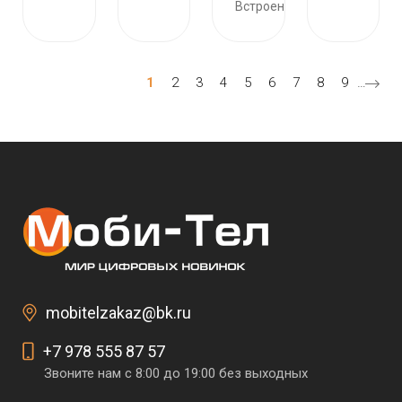
Встроенна...
Нумерация страниц
Текущая страница
Страница
Страница
Страница
Страница
Страница
Страница
Страница
Страница
1
2
3
4
5
6
7
8
9
…
mobitelzakaz@bk.ru
+7 978 555 87 57
Звоните нам с 8:00 до 19:00 без выходных