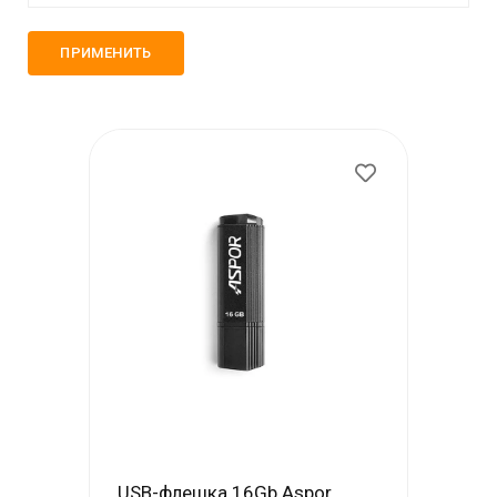
Моби-Тел Сервис (+7 978 605 87 57)
mobitelzakaz@bk.ru
+7 978 555 87 57
Обратный вызов
USB-флешка 16Gb Aspor