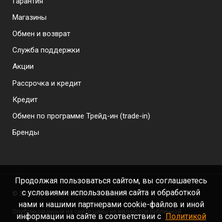
Гарантия
Магазины
Обмен и возврат
Служба поддержки
Акции
Рассрочка и кредит
Кредит
Обмен по программе Трейд-ин (trade-in)
Бренды
Продолжая пользоваться сайтом, вы соглашаетесь
с условиями использования сайта и обработкой
©
2026 Моби-тел. Все права защищены.
нами и нашими партнерами cookie-файлов и иной
Опубликованные на сайте цены не являются публичной
информации на сайте в соответствии с
Политикой