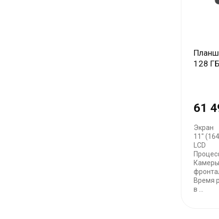
Планше
128 ГБ
61 4
Экран
11" (164
LCD
Процес
Камеры
фронта
Время р
в ...