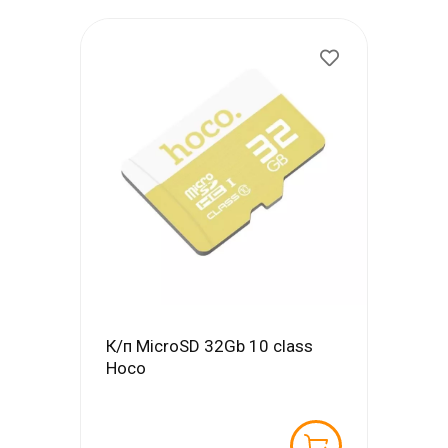
К/п MicroSD 32Gb 10 class
Hoco