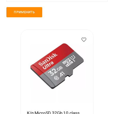
Моби-Тел Сервис (+7 978 605 87 57)
mobitelzakaz@bk.ru
+7 978 555 87 57
Обратный вызов
К/п MicroSD 32Gb 10 class