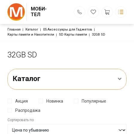
МОБИ-
ТЕЛ
Строка навигации
Главная
Каталог
05 Аксессуары для Гаджетов
МОБИ-ТЕЛ
Твой отличный выбор
Карты памяти и Накопители
SD Карты памяти
32GB SD
Каталог
Основная навигация
Доставка и оплата
Гарантия
32GB SD
Обмен и возврат
Кредит
Бренды
Контакты
Каталог
Поиск
Личный кабинет
г. Евпатория:
Акция
Новинка
Популярные
ул. Интернациональная, д. 63б (Колхозный рынок, вход с
ул. Интернациональная)
Распродажа
ул. Дмитрия Ульянова, д. 13 (Колхозный рынок, напротив
Сортировать по
Отеля Бомонд)
ул. Дмитрия Ульянова, д. 13