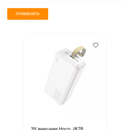
Моби-Тел Сервис (+7 978 605 87 57)
mobitelzakaz@bk.ru
+7 978 555 87 57
Обратный вызов
ЗУ внешнее Hoco J87B