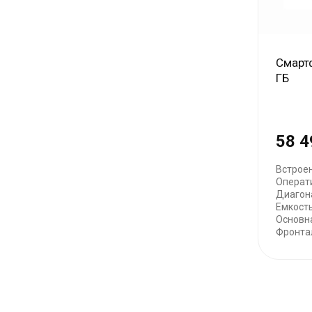
Смартф
ГБ
58 4
Встроен
Операт
Диагона
Емкост
Основн
Фронтал