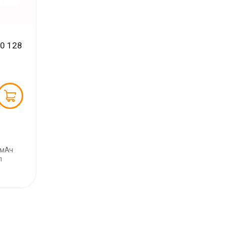
10 128
 мАч
п