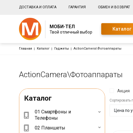
Основная навигация
ДОСТАВКА И ОПЛАТА
ГАРАНТИЯ
ОБМЕН И ВОЗВРАТ
МОБИ-ТЕЛ
Каталог
Твой отличный выбор
Строка навигации
Главная
Каталог
Гаджеты
ActionCamera\Фотоаппараты
ActionCamera\Фотоаппараты
Акция
Каталог
Сортировать 
01 Смартфоны и
Телефоны
02 Планшеты