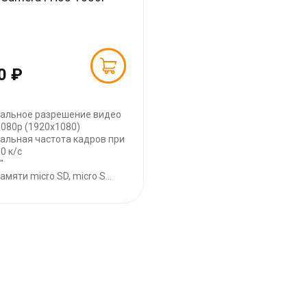
0 ₽
альное разрешение видео
 1080p (1920x1080)
альная частота кадров при
30 к/с
"
амяти micro SD, micro S...